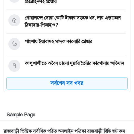
হেরোইনসহ গ্রেপ্তার
৫
গোয়ালন্দে সোয়া কোটি টাকার সড়কে ধস, দায় এড়াচ্ছেন
ঠিকাদার-পিআইও?
৬
পাংশায় ইয়াবাসহ মাদক কারবারি গ্রেপ্তার
৭
কালুখালীতে অবৈধ চায়না দুয়ারি তৈরির কারখানায় অভিযান
সর্বশেষ সব খবর
৮
গোয়ালন্দের নবাগত ইউএনও সাইফুল হুদার যোগদান
৯
গোয়ালন্দে চিহ্নিত মাদক ব্যবসায়ী রোজীসহ ৩জন গ্রেপ্তার
Sample Page
১০
গোয়ালন্দ প্রেসক্লাবের পক্ষ থেকে বিদায়ী ইউএনও সাথী
রাজবাড়ী ভিত্তিক সর্বাধিক পঠিত অনলাইন পত্রিকা রাজবাড়ী বিডি ডট কম