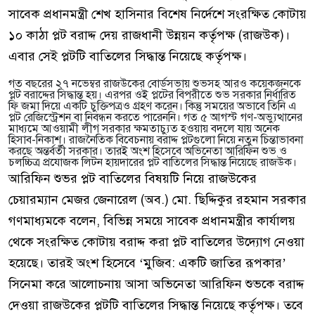
সাবেক প্রধানমন্ত্রী শেখ হাসিনার বিশেষ নির্দেশে সংরক্ষিত কোটায়
১০ কাঠা প্লট বরাদ্দ দেয় রাজধানী উন্নয়ন কর্তৃপক্ষ (রাজউক)।
এবার সেই প্লটটি বাতিলের সিদ্ধান্ত নিয়েছে কর্তৃপক্ষ।
গত বছরের ২৭ নভেম্বর রাজউকের বোর্ডসভায় শুভসহ আরও কয়েকজনকে
প্লট বরাদ্দের সিদ্ধান্ত হয়। এরপর ওই প্লটের বিপরীতে শুভ সরকার নির্ধারিত
ফি জমা দিয়ে একটি চুক্তিপত্রও গ্রহণ করেন। কিন্তু সময়ের অভাবে তিনি এ
প্লট রেজিস্ট্রেশন বা নিবন্ধন করতে পারেননি। গত ৫ আগস্ট গণ-অভ্যুত্থানের
মাধ্যমে আওয়ামী লীগ সরকার ক্ষমতাচ্যুত হওয়ায় বদলে যায় অনেক
হিসাব-নিকাশ। রাজনৈতিক বিবেচনায় বরাদ্দ প্লটগুলো নিয়ে নতুন চিন্তাভাবনা
করছে অন্তর্বর্তী সরকার। তারই অংশ হিসেবে অভিনেতা আরিফিন শুভ ও
চলচ্চিত্র প্রযোজক লিটন হায়দারের প্লট বাতিলের সিদ্ধান্ত নিয়েছে রাজউক।
আরিফিন শুভর প্লট বাতিলের বিষয়টি নিয়ে রাজউকের
চেয়ারম্যান মেজর জেনারেল (অব.) মো. ছিদ্দিকুর রহমান সরকার
গণমাধ্যমকে বলেন, বিভিন্ন সময়ে সাবেক প্রধানমন্ত্রীর কার্যালয়
থেকে সংরক্ষিত কোটায় বরাদ্দ করা প্লট বাতিলের উদ্যোগ নেওয়া
হয়েছে। তারই অংশ হিসেবে ‘মুজিব: একটি জাতির রূপকার’
সিনেমা করে আলোচনায় আসা অভিনেতা আরিফিন শুভকে বরাদ্দ
দেওয়া রাজউকের প্লটটি বাতিলের সিদ্ধান্ত নিয়েছে কর্তৃপক্ষ। তবে