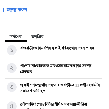
মন্তব্য করুন
সর্বশেষ
জনপ্রিয়
১
রাজবাড়ীতে বিএন‌পির জুলাই গণঅভূত্থান দিবস পালন
২
পাংশায় সাংবাদিককে মারধরের মামলায় বিশু সরদার
গ্রেফতার
৩
জুলাই গণঅভ্যুত্থান দিবসে রাজবাড়ীতে ১১ দলীয় জো‌টের
সমাবেশ ও মি‌ছিল
৪
দৌলতদিয়া পোড়াভিটার শীর্ষ মাদক সম্রাজ্ঞী রিনা