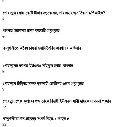
৪
গোয়ালন্দে সোয়া কোটি টাকার সড়কে ধস, দায় এড়াচ্ছেন ঠিকাদার-পিআইও?
৫
পাংশায় ইয়াবাসহ মাদক কারবারি গ্রেপ্তার
৬
কালুখালীতে অবৈধ চায়না দুয়ারি তৈরির কারখানায় অভিযান
৭
গোয়ালন্দের নবাগত ইউএনও সাইফুল হুদার যোগদান
৮
গোয়ালন্দে চিহ্নিত মাদক ব্যবসায়ী রোজীসহ ৩জন গ্রেপ্তার
৯
গোয়ালন্দ প্রেসক্লাবের পক্ষ থেকে বিদায়ী ইউএনও সাথী দাসকে সম্মাননা প্রদান
১০
কালুখালীতে বাস-মাহেন্দ্র সংঘর্ষ নিহত-১ আহত ৫
১১