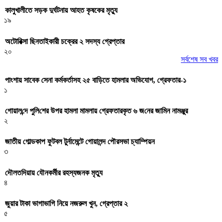
কালুখালীতে সড়ক দুর্ঘটনায় আহত কৃষকের মৃত্যু
১৯
অটোরিক্সা ছিনতাইকারী চক্রের ২ সদস্য গ্রেপ্তার
২০
সর্বশেষ সব খবর
পাংশায় সাবেক সেনা কর্মকর্তাসহ ২৫ বাড়িতে হামলার অভিযোগ, গ্রেফতার-১
১
গোয়াল‌ন্দে পু‌লি‌শের উপর হামলা মামলায় গ্রেফতারকৃত ৬ জ‌নের জা‌মিন নামঞ্জুর
২
জাতীয় গোল্ডকাপ ফুটবল টুর্নামেন্টে গোয়ালন্দ পৌরসভা চ্যাম্পিয়ন
৩
দৌলতদিয়ায় যৌনকর্মীর রহস্যজনক মৃত্যু
৪
জুয়ার টাকা ভাগাভাগি নিয়ে নজরুল খুন, গ্রেপ্তার ২
৫