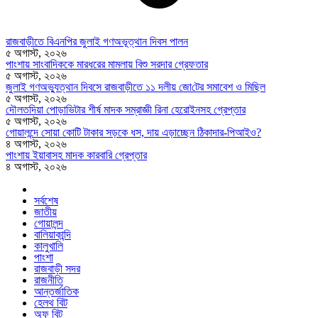
রাজবাড়ীতে বিএন‌পির জুলাই গণঅভূত্থান দিবস পালন
৫ অগাস্ট, ২০২৬
পাংশায় সাংবাদিককে মারধরের মামলায় বিশু সরদার গ্রেফতার
৫ অগাস্ট, ২০২৬
জুলাই গণঅভ্যুত্থান দিবসে রাজবাড়ীতে ১১ দলীয় জো‌টের সমাবেশ ও মি‌ছিল
৫ অগাস্ট, ২০২৬
দৌলতদিয়া পোড়াভিটার শীর্ষ মাদক সম্রাজ্ঞী রিনা হেরোইনসহ গ্রেপ্তার
৫ অগাস্ট, ২০২৬
গোয়ালন্দে সোয়া কোটি টাকার সড়কে ধস, দায় এড়াচ্ছেন ঠিকাদার-পিআইও?
৪ অগাস্ট, ২০২৬
পাংশায় ইয়াবাসহ মাদক কারবারি গ্রেপ্তার
৪ অগাস্ট, ২০২৬
সর্বশেষ
জাতীয়
গোয়ালন্দ
বালিয়াকান্দি
কালুখালি
পাংশা
রাজবাড়ী সদর
রাজনীতি
আন্তর্জাতিক
হেলথ বিট
অফ বিট