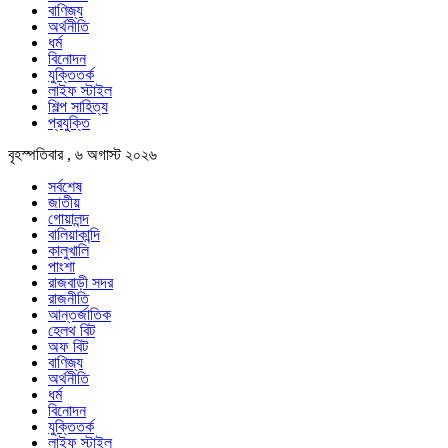
বাণিজ্য
অর্থনীতি
ধর্ম
বিনোদন
যুক্তিতর্ক
লাইফ স্টাইল
শিল্প সাহিত্য
প্রযুক্তি
বৃহস্পতিবার , ৬ অগাস্ট ২০২৬
সর্বশেষ
জাতীয়
গোয়ালন্দ
বালিয়াকান্দি
কালুখালি
পাংশা
রাজবাড়ী সদর
রাজনীতি
আন্তর্জাতিক
হেলথ বিট
অফ বিট
বাণিজ্য
অর্থনীতি
ধর্ম
বিনোদন
যুক্তিতর্ক
লাইফ স্টাইল