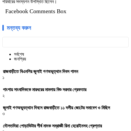
পরিবারের সদস্যগন উপস্থিত ছিলেন।
Facebook Comments Box
মন্তব্য করুন
সর্বশেষ
জনপ্রিয়
রাজবাড়ীতে বিএন‌পির জুলাই গণঅভূত্থান দিবস পালন
১
পাংশায় সাংবাদিককে মারধরের মামলায় বিশু সরদার গ্রেফতার
২
জুলাই গণঅভ্যুত্থান দিবসে রাজবাড়ীতে ১১ দলীয় জো‌টের সমাবেশ ও মি‌ছিল
৩
দৌলতদিয়া পোড়াভিটার শীর্ষ মাদক সম্রাজ্ঞী রিনা হেরোইনসহ গ্রেপ্তার