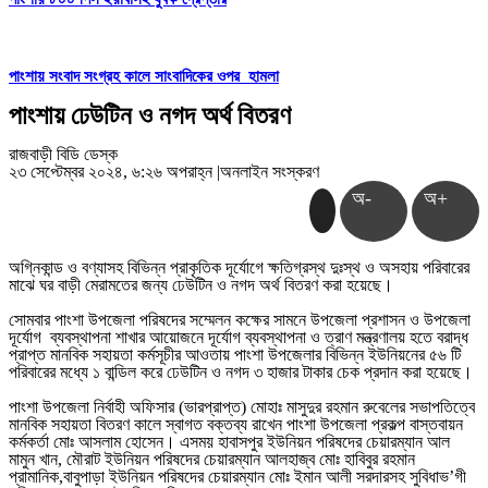
পাংশায় সংবাদ সংগ্রহ কালে সাংবাদিকের ওপর হামলা
পাংশায় ঢেউটিন ও নগদ অর্থ বিতরণ
রাজবাড়ী বিডি ডেস্ক
২৩ সেপ্টেম্বর ২০২৪, ৬:২৬ অপরাহ্ন
|
অনলাইন সংস্করণ
অ-
অ+
অগ্নিকান্ড ও বণ্যাসহ বিভিন্ন প্রাকৃতিক দূর্যোগে ক্ষতিগ্রস্থ দুঃস্থ ও অসহায় পরিবারের
মাঝে ঘর বাড়ী মেরামতের জন্য ঢেউটিন ও নগদ অর্থ বিতরণ করা হয়েছে।
সোমবার পাংশা উপজেলা পরিষদের সম্মেলন কক্ষের সামনে উপজেলা প্রশাসন ও উপজেলা
দূর্যোগ ব্যবস্থাপনা শাখার আয়োজনে দূর্যোগ ব্যবস্থাপনা ও ত্রাণ মন্ত্রণালয় হতে বরাদ্ধ
প্রাপ্ত মানবিক সহায়তা কর্মসূচীর আওতায় পাংশা উপজেলার বিভিন্ন ইউনিয়নের ৫৬ টি
পরিবারের মধ্যে ১ বান্ডিল করে ঢেউটিন ও নগদ ৩ হাজার টাকার চেক প্রদান করা হয়েছে।
পাংশা উপজেলা নির্বাহী অফিসার (ভারপ্রাপ্ত) মোহাঃ মাসুদুর রহমান রুবেলের সভাপতিত্বে
মানবিক সহায়তা বিতরণ কালে স্বাগত বক্তব্য রাখেন পাংশা উপজেলা প্রকল্প বাস্তবায়ন
কর্মকর্তা মোঃ আসলাম হোসেন। এসময় হাবাসপুর ইউনিয়ন পরিষদের চেয়ারম্যান আল
মামুন খান, মৌরাট ইউনিয়ন পরিষদের চেয়ারম্যান আলহাজ্ব মোঃ হাবিবুর রহমান
প্রামানিক,বাবুপাড়া ইউনিয়ন পরিষদের চেয়ারম্যান মোঃ ইমান আলী সরদারসহ সুবিধাভ’গী