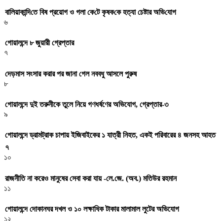
বা‌লিয়াকা‌ন্দি‌তে বিষ প্রয়োগ ও গলা কে‌টে কৃষক‌কে হত্যা চেষ্টার অ‌ভি‌যোগ
৬
গোয়ালন্দে ৮ জুয়ারী গ্রেপ্তার
৭
দেড়মাস সংসার করার পর জানা গেল নববধু আসলে পুরুষ
৮
গোয়ালন্দে দুই তরুনীকে তুলে নিয়ে গণধর্ষণের অভিযোগ, গ্রেপ্তার-৩
৯
গোয়ালন্দে ড্রামট্রাক চাপায় ইজিবাইকের ১ যাত্রী নিহত, একই পরিবারের ৪ জনসহ আহত
৭
১০
রাজনীতি না করেও মানুষের সেবা করা যায় -লে.জে. (অব.) মতিউর রহমান
১১
গোয়ালন্দে দোকানঘর দখল ও ১০ লক্ষাধিক টাকার মালামাল লুটের অভিযোগ
১২