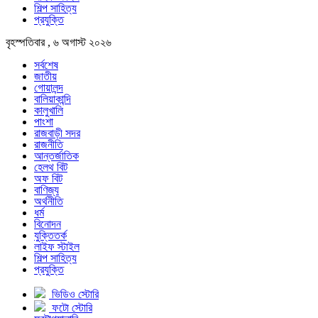
শিল্প সাহিত্য
প্রযুক্তি
বৃহস্পতিবার , ৬ অগাস্ট ২০২৬
সর্বশেষ
জাতীয়
গোয়ালন্দ
বালিয়াকান্দি
কালুখালি
পাংশা
রাজবাড়ী সদর
রাজনীতি
আন্তর্জাতিক
হেলথ বিট
অফ বিট
বাণিজ্য
অর্থনীতি
ধর্ম
বিনোদন
যুক্তিতর্ক
লাইফ স্টাইল
শিল্প সাহিত্য
প্রযুক্তি
ভিডিও স্টোরি
ফটো স্টোরি