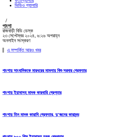
ফটোগ্যালারি
ভিডিও গ্যালারি
/
পাংশা
রাজবাড়ী বিডি ডেস্ক
২৩ সেপ্টেম্বর ২০২৪, ৬:২৬ অপরাহ্ন
অনলাইন সংস্করণ
এ সম্পর্কিত আরও খবর
পাংশায় সাংবাদিককে মারধরের মামলায় বিশু সরদার গ্রেফতার
পাংশায় ইয়াবাসহ মাদক কারবারি গ্রেপ্তার
পাংশায় তিন মাদক কারাবি গ্রেফতার, দু’জনের কারাদন্ড
পাংশায় ৮০০ পিস ইয়াবাসহ যুবক গ্রেপ্তার